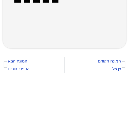
המונח הקודם
המונח הבא
זין שלי
התפגר סופית