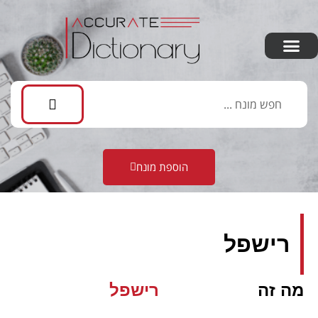
הוספת מונח
רישפל
מה זה
רישפל