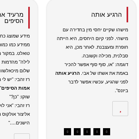
הרגיע אותה
מרעיד את
הסיפים
מישהו שקיים יחסי מין בחדירה עם
מידע שמוצג כחש
מישהי. לפני קיום היחסים, היא הייתה
ממידע כמו כמות
חופרת ומעצבנת. לאחר מכן, היא
טואלט. במקור 
סבלנית, מכילה וקשובה.
לילה" מהדמות ה
דוגמה: "או, סוף סוף אפשר להכיר
שלום מיכאלשוויל
באמת את אשתו של אבי.
הרגיע אותה
רז זהבי: "יש לי 
לפני שהגיע, עכשיו אפשר לדבר
אמות הסיפים
"
ביזנס".
שוקו: "כן?"
רז זהבי: "אני לו
אליצור אולקוס נ
הישנים…."