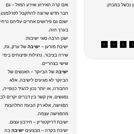
ן נכשל במבחן.
ואם קרה האירוע ואירע המזל – גם
חבר חדש שרוצה להתקבל ל
פרלמנט
.
ישנם גם פירושים אחרים עליהם נרחי
בערך הזה.
ישנן הרבה סוגי ישיבות:
ישיבת מזרען –
ישיבה
של ערק, גת,
שירה בציבור, נרגילות ופיצוחים בימי
שישי בצהריים.
ישיבה
של הביוקר – האנשים של
הביוקר לא מגיעים לישיבה, אלא
החבורה, או יותר נכון להגיד
כנופייה
,
נפגשים. אין קשר בין דברים יקרים לבי
הפגישה, אלא רק הבעת התלהבות
מהפגישה עצמה.
ישיבת דריקטוריון – חירבון עצום.
ישיבת בקרה – מבצעים
ישיבה
בה