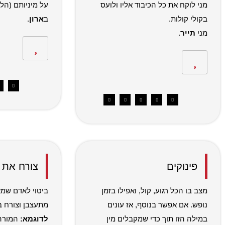
מני לוקח את כל הכיבוד אליו ולועס
על מיניותם (הל
בקולי קולות.
ב
ארון
.
מני
תייר
.
פינוקים
צורח את 
מצב בו הכל רגוע, קול, ואפילו בזמן
ביטוי לאדם שמ
נופש. אם אפשר בנוסף, אז עונים
מתעצבן וצורח בק
במילה הזו תוך כדי שמקבלים מין
לדוגמא:
המורה 