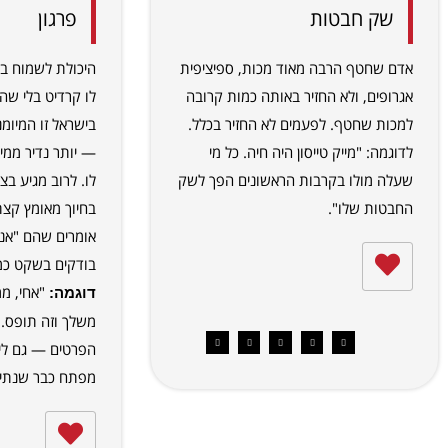
שק חבטות
פרגון
אדם שחטף הרבה מאוד מכות, ספיציפית
היכולת לשמוח ב
אגרופים, ולא החזיר באותה כמות קרובה
לו קרדיט בלי ש
למכות שחטף. לפעמים לא החזיר בכלל.
בישראל זו המיומ
לדוגמה: "מייק טייסון היה חיה. כל מי
— יותר נדיר ממי
שעלה מולו בקרבות הראשונים הפך לשק
לו. לרוב מגיע ב
החבטות שלו".
בחיוך מאומץ קצת 
אומרים שהם "אנש
בודקים בשקט כמה
"אחי, מ
דוגמה:
משלך וזה תופס. 
הפרטים — גם לי 
מפתח כבר שנתיי