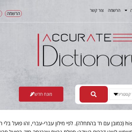
הרשמה
צור קשר
הרשמה
ה
מונח חדש
מבטאים hish-gez (כמובן עם ח' בהתחלה). לפי מילון עברי-עברי, זהו פועל בלי
משמש לשני דברים בעיקר: סטלת גראס שנכנסה חזק בפועל סביל