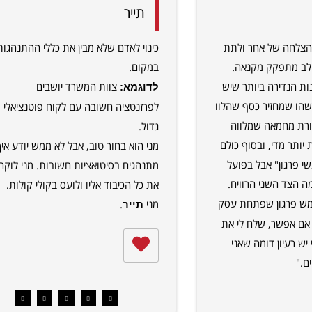
תייר
הצלחה של אחר ולתת
כינוי לאדם שלא מבין את כללי ההתנהגות
הלב מתפקק מקנאה.
במקום.
נות הנדירה ביותר שיש
צוות המשרד יושבים
לדוגמא:
שהו שמחזיר כסף שהלוו
לפרזנטציה חשובה עם לקוח פוטנציאלי
צורת מחמאה שמלווה
גדול.
יותר מדי, ובסוף כולם
מני הוא בחור טוב, אבל לא ממש יודע איך
י פרגון" אבל בפועל
מתנהגים בסיטואציות חשובות. מני לוקח
 הצד השני הרוויח.
את כל הכיבוד אליו ולועס בקולי קולות.
מש פרגון שפתחת עסק
מני
.
תייר
אם אפשר, שלח לי את
יש רעיון דומה שאני
ם."